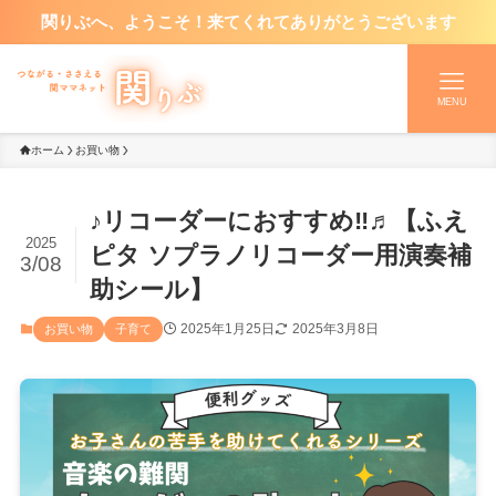
関りぶへ、ようこそ！来てくれてありがとうございます
MENU
ホーム
お買い物
♪リコーダーにおすすめ‼️♬【ふえ
2025
ピタ ソプラノリコーダー用演奏補
3/08
助シール】
2025年1月25日
2025年3月8日
お買い物
子育て