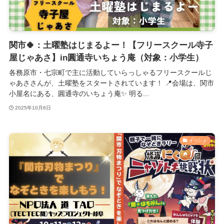
関市🍀：土曜塾はじまるよー！【フリースクール寺子
屋じゃあさ】in圓通寺いちょう庵（対象：小学生）
各務原市・七宗町で主に活動していらっしゃるフリースクールじ
ゃあささんが、土曜塾をスタートされています！ 📍会場は、関市
小屋名にある、圓通寺のいちょう庵✨️ 明る...
2025年10月6日
イベント