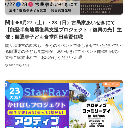
関市🍀9月27（土）・28（日）古民家あいせきにて
【能登半島地震復興支援プロジェクト：復興の光】主
催：圓通寺子ども食堂岡田英賢住職
関りぶ運営の鈴木も、多くのイベントで楽しませていただいてい
る圓通寺の子ども食堂様が、あいせきにてイベント開催‼️ ⭐️ぜひ
皆様ご家族連れで、お出かけください☺️ 🌈...
2025年9月15日
イベント