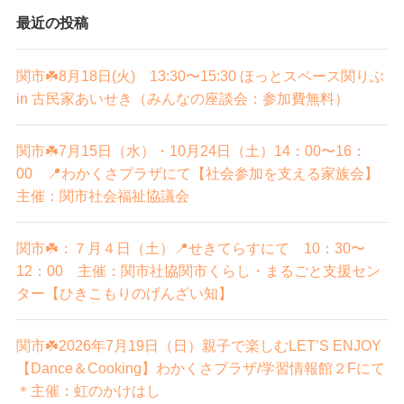
最近の投稿
関市☘️8月18日(火) 13:30〜15:30 ほっとスペース関りぶ
in 古民家あいせき（みんなの座談会：参加費無料）
関市☘️7月15日（水）・10月24日（土）14：00〜16：
00 📍わかくさプラザにて【社会参加を支える家族会】
主催：関市社会福祉協議会
関市☘️：７月４日（土）📍せきてらすにて 10：30〜
12：00 主催：関市社協関市くらし・まるごと支援セン
ター【ひきこもりのげんざい知】
関市☘️2026年7月19日（日）親子で楽しむLET’S ENJOY
【Dance＆Cooking】わかくさプラザ/学習情報館２Fにて
＊主催：虹のかけはし