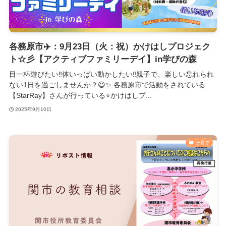
各務原市✈️：9月23日（火：祝）かけはしプロジェク
ト☆彡【アクティブファミリーデイ】in学びの森
目一杯遊びたい‼️体いっぱい動かしたい‼️親子で、楽しい忘れられ
ない1日を過ごしませんか？😃✨️ 各務原市で活動をされている
【StarRay】さんが行っている⭐️かけはしプ...
2025年9月10日
子育て