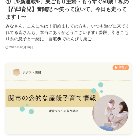
①〔✨新連載✨〕巣ごもり主婦・もうすぐ50歳！私の
【凸凹育児】奮闘記 〜笑って泣いて、今日も走って
ます！〜
みなさん、こんにちは！初めましての方も、いつも遊びに来てく
れてる皆さんも、本当にありがとうございます♪ 普段、引きこも
り系の息子と一緒に、自宅🏠でのんびり巣ご...
2024年10月16日
子育て