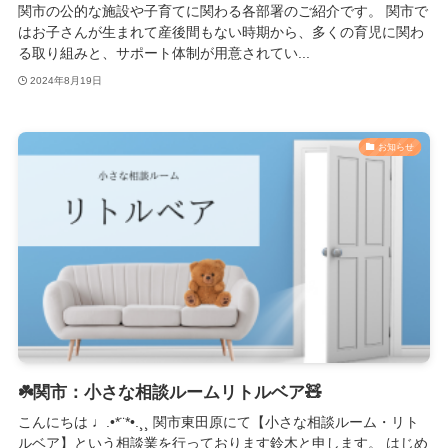
関市の公的な施設や子育てに関わる各部署のご紹介です。 関市で
はお子さんが生まれて産後間もない時期から、多くの育児に関わ
る取り組みと、サポート体制が用意されてい...
2024年8月19日
お知らせ
☘️関市：小さな相談ルームリトルベア🧸
こんにちは ♩.•*¨*•.¸¸ 関市東田原にて【小さな相談ルーム・リト
ルベア】という相談業を行っております鈴木と申します。 はじめ