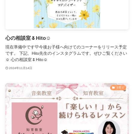
心の相談室🌷Hito☺︎
現在準備中です💛今後お子様へ向けてのコーナーをリリース予定
です。 下記、Hito先生のインスタグラムです。ぜひご覧ください
☺️ 心の相談室🌷Hito☺︎
2024年11月14日
子育て