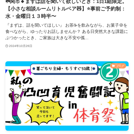
☘️関市🔸まずは話を聞いて欲しいとき：1日1組限定。
【小さな相談ルームリトルベア🧸】⭐️事前ご予約制：
水・金曜日１３時半〜
『まずは、話を聞いてほしい』 お茶☕を飲みながら、お菓子🍪を
食べながら、ゆったりお話しませんか？ ある日突然大きな課題に
ぶつかったとき、ご家族は大きな不安や孤...
2024年10月26日
ブログ