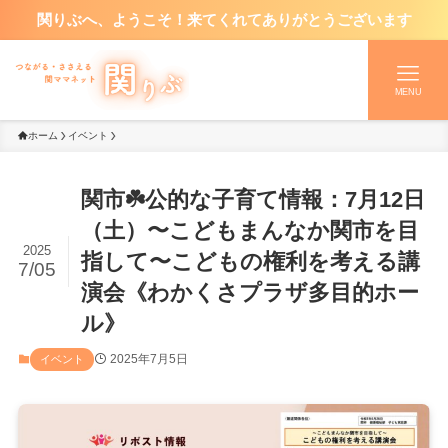
関りぶへ、ようこそ！来てくれてありがとうございます
MENU
ホーム
イベント
関市☘️公的な子育て情報：7月12日
（土）〜こどもまんなか関市を目
2025
指して〜こどもの権利を考える講
7/05
演会《わかくさプラザ多目的ホー
ル》
2025年7月5日
イベント