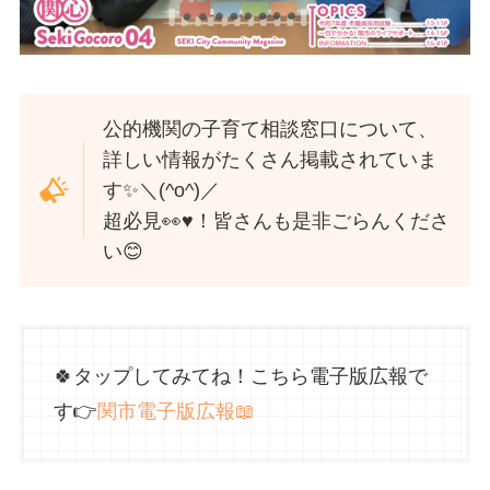
公的機関の子育て相談窓口について、
詳しい情報がたくさん掲載されていま
す✨️＼(^o^)／
超必見👀♥️！皆さんも是非ごらんくださ
い😊
🍀タップしてみてね！こちら電子版広報で
す👉️
関市電子版広報📖